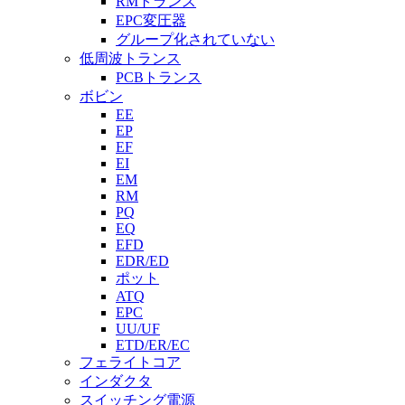
RMトランス
EPC変圧器
グループ化されていない
低周波トランス
PCBトランス
ボビン
EE
EP
EF
EI
EM
RM
PQ
EQ
EFD
EDR/ED
ポット
ATQ
EPC
UU/UF
ETD/ER/EC
フェライトコア
インダクタ
スイッチング電源