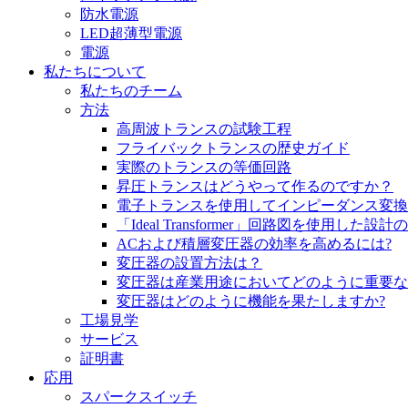
防水電源
LED超薄型電源
電源
私たちについて
私たちのチーム
方法
高周波トランスの試験工程
フライバックトランスの歴史ガイド
実際のトランスの等価回路
昇圧トランスはどうやって作るのですか？
電子トランスを使用してインピーダンス変換
「Ideal Transformer」回路図を使用した設
ACおよび積層変圧器の効率を高めるには?
変圧器の設置方法は？
変圧器は産業用途においてどのように重要な
変圧器はどのように機能を果たしますか?
工場見学
サービス
証明書
応用
スパークスイッチ