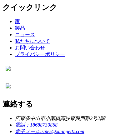
クイックリンク
家
製品
ニュース
私たちについて
お問い合わせ
プライバシーポリシー
連絡する
広東省中山市小蘭鎮高沙東興西路2号2階
電話：
18688730868
電子メール:
sales@xuangedz.com