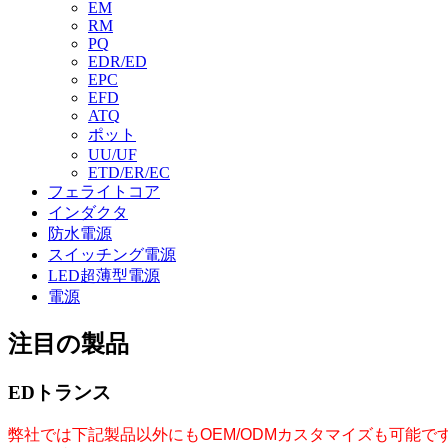
EM
RM
PQ
EDR/ED
EPC
EFD
ATQ
ポット
UU/UF
ETD/ER/EC
フェライトコア
インダクタ
防水電源
スイッチング電源
LED超薄型電源
電源
注目の製品
EDトランス
弊社では下記製品以外にもOEM/ODMカスタマイズも可能で