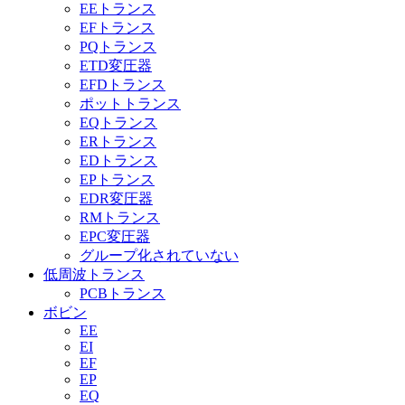
EEトランス
EFトランス
PQトランス
ETD変圧器
EFDトランス
ポットトランス
EQトランス
ERトランス
EDトランス
EPトランス
EDR変圧器
RMトランス
EPC変圧器
グループ化されていない
低周波トランス
PCBトランス
ボビン
EE
EI
EF
EP
EQ