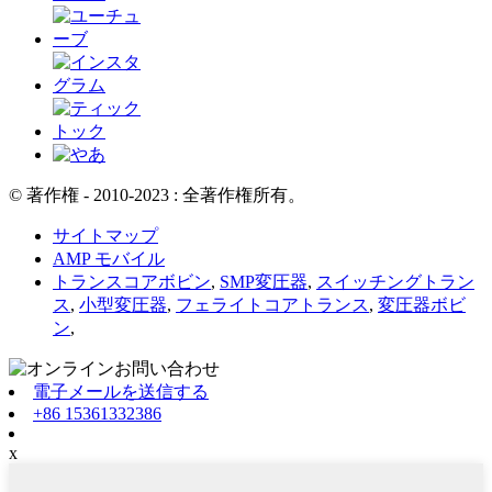
© 著作権 - 2010-2023 : 全著作権所有。
サイトマップ
AMP モバイル
トランスコアボビン
,
SMP変圧器
,
スイッチングトラン
ス
,
小型変圧器
,
フェライトコアトランス
,
変圧器ボビ
ン
,
電子メールを送信する
+86 15361332386
x