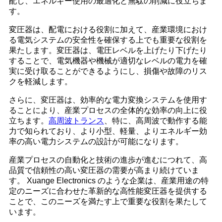
配し、エネルギー使用の最適化と無駄の削減に役立ちま
す。
変圧器は、配電における役割に加えて、産業環境におけ
る電気システムの安全性を確保する上でも重要な役割を
果たします。変圧器は、電圧レベルを上げたり下げたり
することで、電気機器や機械が適切なレベルの電力を確
実に受け取ることができるようにし、損傷や故障のリス
クを軽減します。
さらに、変圧器は、効率的な電力変換システムを使用す
ることにより、産業プロセスの全体的な効率の向上に役
立ちます。
高周波トランス
、特に、高周波で動作する能
力で知られており、より小型、軽量、よりエネルギー効
率の高い電力システムの設計が可能になります。
産業プロセスの自動化と技術の進歩が進むにつれて、高
品質で信頼性の高い変圧器の需要が高まり続けていま
す。 Xuange Electronics のような企業は、産業用途の特
定のニーズに合わせた革新的な高性能変圧器を提供する
ことで、このニーズを満たす上で重要な役割を果たして
います。