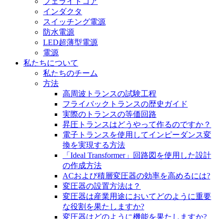
フェライトコア
インダクタ
スイッチング電源
防水電源
LED超薄型電源
電源
私たちについて
私たちのチーム
方法
高周波トランスの試験工程
フライバックトランスの歴史ガイド
実際のトランスの等価回路
昇圧トランスはどうやって作るのですか？
電子トランスを使用してインピーダンス変
換を実現する方法
「Ideal Transformer」回路図を使用した設計
の作成方法
ACおよび積層変圧器の効率を高めるには?
変圧器の設置方法は？
変圧器は産業用途においてどのように重要
な役割を果たしますか?
変圧器はどのように機能を果たしますか?