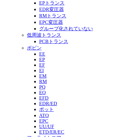
EPトランス
EDR変圧器
RMトランス
EPC変圧器
グループ化されていない
低周波トランス
PCBトランス
ボビン
EE
EP
EF
EI
EM
RM
PQ
EQ
EFD
EDR/ED
ポット
ATQ
EPC
UU/UF
ETD/ER/EC