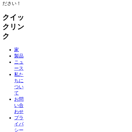
ださい！
クイッ
クリン
ク
家
製品
ニュ
ース
私た
ちに
つい
て
お問
い合
わせ
プラ
イバ
シー