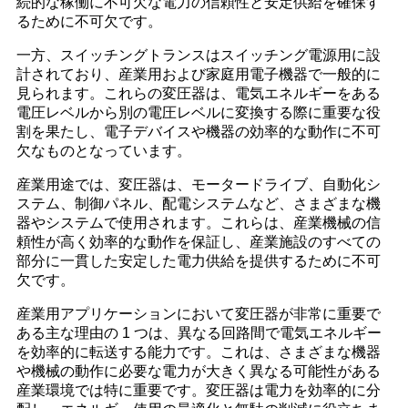
続的な稼働に不可欠な電力の信頼性と安定供給を確保す
るために不可欠です。
一方、スイッチングトランスはスイッチング電源用に設
計されており、産業用および家庭用電子機器で一般的に
見られます。これらの変圧器は、電気エネルギーをある
電圧レベルから別の電圧レベルに変換する際に重要な役
割を果たし、電子デバイスや機器の効率的な動作に不可
欠なものとなっています。
産業用途では、変圧器は、モータードライブ、自動化シ
ステム、制御パネル、配電システムなど、さまざまな機
器やシステムで使用されます。これらは、産業機械の信
頼性が高く効率的な動作を保証し、産業施設のすべての
部分に一貫した安定した電力供給を提供するために不可
欠です。
産業用アプリケーションにおいて変圧器が非常に重要で
ある主な理由の 1 つは、異なる回路間で電気エネルギー
を効率的に転送する能力です。これは、さまざまな機器
や機械の動作に必要な電力が大きく異なる可能性がある
産業環境では特に重要です。変圧器は電力を効率的に分