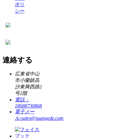
ポリ
シー
連絡する
広東省中山
市小蘭鎮高
沙東興西路2
号2階
電話：
18688730868
電子メー
ル:
sales@xuangedz.com