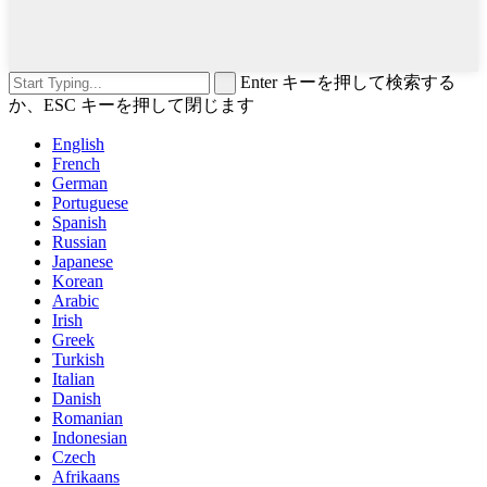
Enter キーを押して検索する
か、ESC キーを押して閉じます
English
French
German
Portuguese
Spanish
Russian
Japanese
Korean
Arabic
Irish
Greek
Turkish
Italian
Danish
Romanian
Indonesian
Czech
Afrikaans