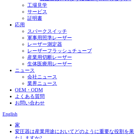
工場見学
サービス
証明書
応用
スパークスイッチ
軍事用照準レーザー
レーザー測定器
レーザーフラッシュチューブ
産業用切断レーザー
生体医療用レーザー
ニュース
会社ニュース
業界ニュース
OEM・ODM
よくある質問
お問い合わせ
English
家
変圧器は産業用途においてどのように重要な役割を果
たしますか?